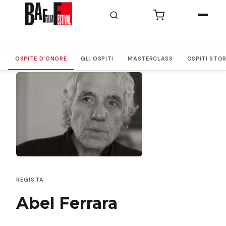
PROGRAMMA
Ospite d'onore
OSPITE D'ONORE
GLI OSPITI
MASTERCLASS
OSPITI STOR
Programma
Le
sezioni
Eventi
Speciali
Masterclass
Fuori
Orario
REGISTA
Prima
di
Abel Ferrara
diventare
grandi