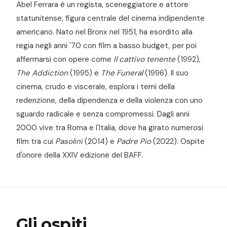
Abel Ferrara è un regista, sceneggiatore e attore
Visioni
statunitense, figura centrale del cinema indipendente
Future
americano. Nato nel Bronx nel 1951, ha esordito alla
Lab
regia negli anni '70 con film a basso budget, per poi
Mostre
affermarsi con opere come
Il cattivo tenente
(1992),
BAFF
The Addiction
(1995) e
The Funeral
(1996). Il suo
in
cinema, crudo e viscerale, esplora i temi della
Libreria
redenzione, della dipendenza e della violenza con uno
sguardo radicale e senza compromessi. Dagli anni
Il
2000 vive tra Roma e l'Italia, dove ha girato numerosi
Festival
film tra cui
Pasolini
(2014) e
Padre Pio
(2022). Ospite
d'onore della XXIV edizione del BAFF.
Selezione
Ufficiale
Gli ospiti