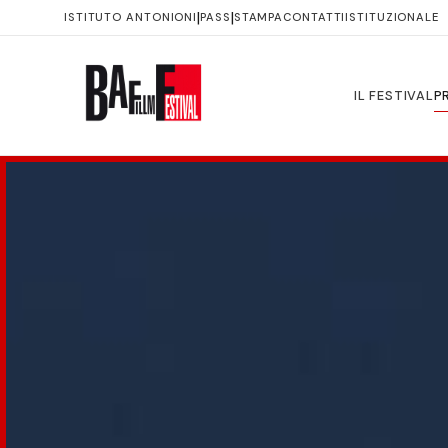
|
|
ISTITUTO ANTONIONI
PASS
STAMPA
CONTATTI
ISTITUZIONALE
IL FESTIVAL
P
IL
FESTIVAL
Il
Festival
Storia
Immagini
Luoghi
Trasparenza
PROGRAMMA