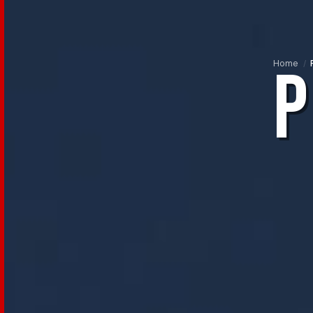
Mostre
BAFF
in
Libreria
Home
/
SELEZIONE
UFFICIALE
Selezione
Ufficiale
Concorso
Italiano
Concorso
Internazionale
Made
in
Italy
Scuole