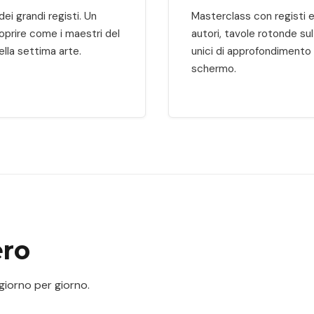
ei grandi registi. Un
Masterclass con registi e 
scoprire come i maestri del
autori, tavole rotonde su
lla settima arte.
unici di approfondimento e
schermo.
ero
 giorno per giorno.