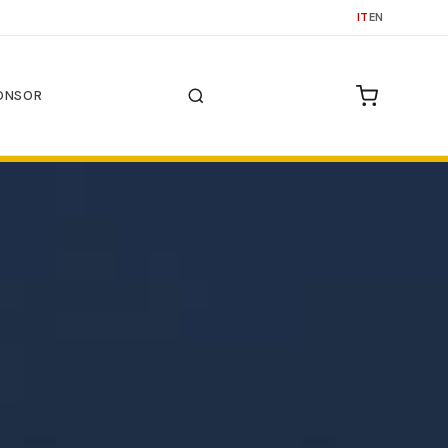
IT
EN
ONSOR