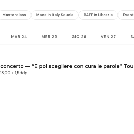
Masterclass
Made in Italy Scuole
BAFF in Libreria
Event
MAR 24
MER 25
GIO 26
VEN 27
S
oncerto — “E poi scegliere con cura le parole” Tou
18,00 + 1,5ddp