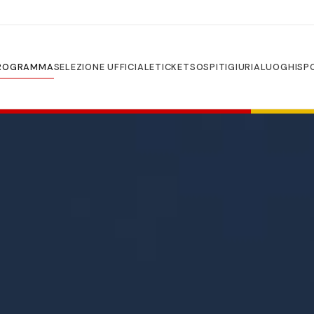
ROGRAMMA
SELEZIONE UFFICIALE
TICKETS
OSPITI
GIURIA
LUOGHI
SP